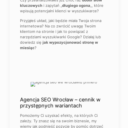
Czy przeanalizowałeś już choć raz
dobór słów
kluczowych
i zapytań „
długiego ogona
„, które
wpisują potencjalni klienci w wyszukiwarce?
Przyjąłeś układ, jaki będzie miała Twoja strona
internetowa? Na co zwrócić uwagę Twoim
klientom na stronie i jak to powiązać z
narzędziami wyszukiwarki Google? Działaj lub
dowiedz się
jak wypozycjonować stronę w
miesiąc
?
Agencja SEO Wrocław – cennik w
przystępnych wariantach
Pomożemy Ci uzyskać efekty, na których Ci
zależy. Ty znasz się na swoim biznesie, my
wiemy jak podnieść pozycje by pomóc dotrzeć