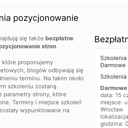
nia pozycjonowanie
Bezpłat
najdują się także
bezpłatne
pozycjonowanie stron
.
Szkolenia
 które proponujemy
Darmowe 
rnetowych, blogów odbywają się
Szkolenia 
ieniu terminu. Na takim około
m szkoleniu zostaną
Darmowe 
parametry strony, które
data: 15 
ne. Terminy i miejsce szkoleń
miejsce: u
Wrocław
 zostały wypunktowane na
lokalizacj
godzina: 