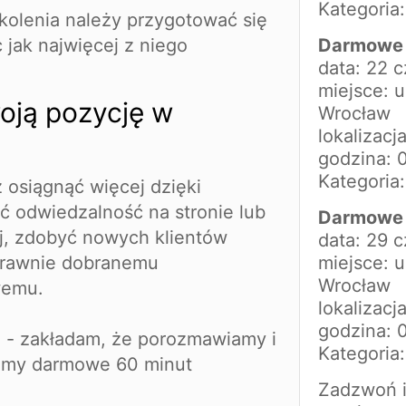
Kategoria
zkolenia należy przygotować się
 jak najwięcej z niego
Darmowe 
data: 22 
miejsce: u
oją pozycję w
Wrocław
lokalizacj
godzina: 
Kategoria
 osiągnąć więcej dzięki
 odwiedzalność na stronie lub
Darmowe 
j, zdobyć nowych klientów
data: 29 
prawnie dobranemu
miejsce: u
Wrocław
wemu.
lokalizacj
godzina: 
 - zakładam, że porozmawiamy i
Kategoria
amy darmowe 60 minut
Zadzwoń i